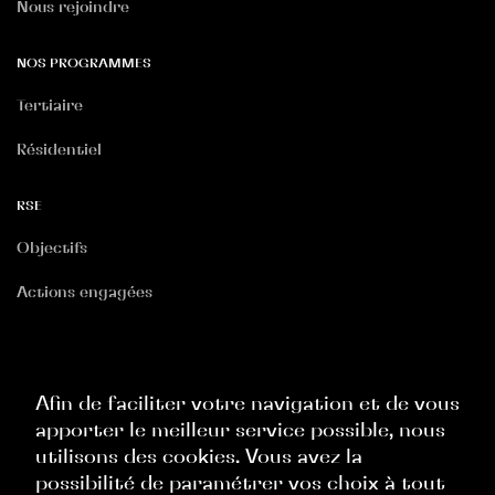
Nous rejoindre
NOS PROGRAMMES
Tertiaire
Résidentiel
RSE
Objectifs
Actions engagées
RGPD
Politique Site Internet
Afin de faciliter votre navigation et de vous
apporter le meilleur service possible, nous
Politique Commerciale
utilisons des cookies. Vous avez la
Politique Ressources Humaines
possibilité de paramétrer vos choix à tout