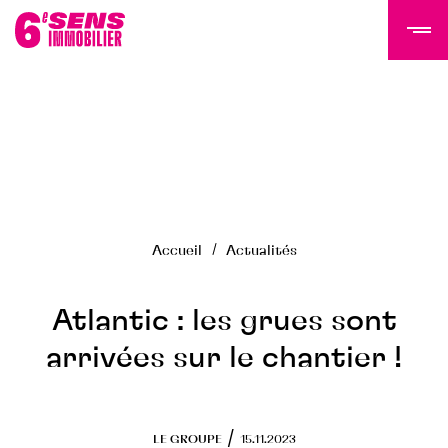
LE GROUPE 6SI
Actualités
Histoire
Accueil
Actualités
Équipe
Nous rejoindre
NOS PROGRAMMES
Atlantic : les grues sont
arrivées sur le chantier !
Tertiaire
Résidentiel
Programmes livrés
/
LE GROUPE
15.11.2023