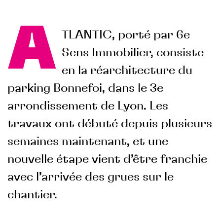
Programmes en cours
RSE
A
TLANTIC, porté par 6e
Sens Immobilier, consiste
Objectifs
Actions engagées
en la réarchitecture du
FONDS DE DOTATION
parking Bonnefoi, dans le 3e
arrondissement de Lyon. Les
travaux ont débuté depuis plusieurs
semaines maintenant, et une
nouvelle étape vient d’être franchie
avec l’arrivée des grues sur le
chantier.