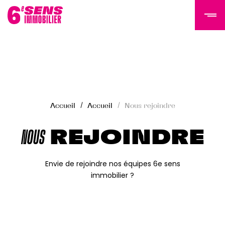
LE GROUPE 6SI
Actualités
Accueil
Accueil
Nous rejoindre
Histoire
Équipe
NOUS
REJOINDRE
Nous rejoindre
NOS PROGRAMMES
Envie de rejoindre nos équipes 6e sens
immobilier ?
Tertiaire
Résidentiel
Programmes livrés