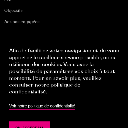
Rédaction de notes intra-groupe
Objectifs
Actions engagées
RGPD
PROFIL RECHERCHÉ
:
Politique Site Internet
Master 2 de droit privé (spécialité droit des
Afin de faciliter votre navigation et de vous
affaires).
apporter le meilleur service possible, nous
Politique Commerciale
utilisons des cookies. Vous avez la
Première expérience souhaitée de 2 ans en
Politique Ressources Humaines
possibilité de paramétrer vos choix à tout
cabinet d’avocats ou en entreprise.
moment. Pour en savoir plus, veuillez
Politique Évènementielle
Connaissance des affaires immobilières
consulter notre politique de
Profil organisé, rigoureux, agile, curieux, volontaire
confidentialité.
et investi.
TOP
Voir notre politique de confidentialité