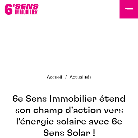
LE GROUPE 6SI
Actualités
Histoire
Accueil
Actualités
Équipe
Nous rejoindre
NOS PROGRAMMES
6e Sens Immobilier étend
son champ d'action vers
Tertiaire
l'énergie solaire avec 6e
Résidentiel
Programmes livrés
Sens Solar !