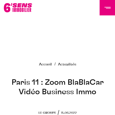
LE GROUPE 6SI
Actualités
Histoire
Accueil
Actualités
Équipe
Nous rejoindre
NOS PROGRAMMES
Paris 11 : Zoom BlaBlaCar
Vidéo Business Immo
Tertiaire
Résidentiel
Programmes livrés
/
LE GROUPE
15.06.2022