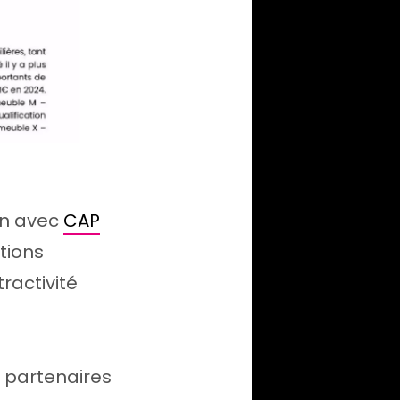
ion avec
CAP
tions
ractivité
s partenaires