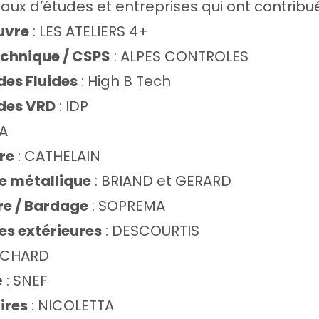
aux d’études et entreprises qui ont contribué
uvre
: LES ATELIERS 4+
echnique / CSPS
: ALPES CONTROLES
des Fluides
: High B Tech
des VRD
: IDP
A
re
: CATHELAIN
e métallique
: BRIAND et GERARD
re / Bardage
: SOPREMA
es extérieures
: DESCOURTIS
UCHARD
é
: SNEF
ires
: NICOLETTA