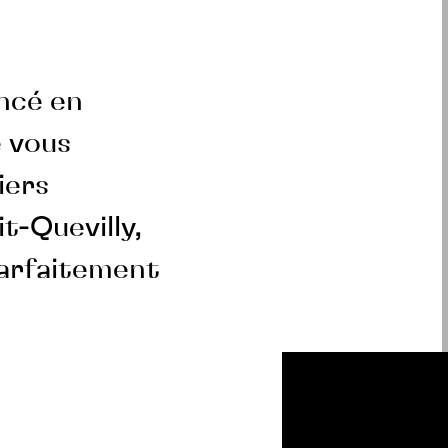
ncé en
e vous
iers
t-Quevilly,
parfaitement
.