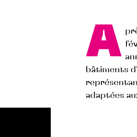
A
pr
fév
an
bâtiments d'
représentan
adaptées aux