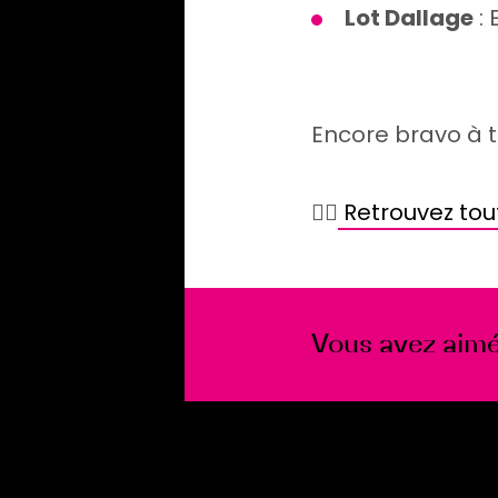
Lot Dallage
:
Encore bravo à t
👉🏻
Retrouvez tou
Vous avez aimé