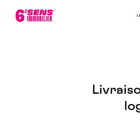
L
Livrais
lo