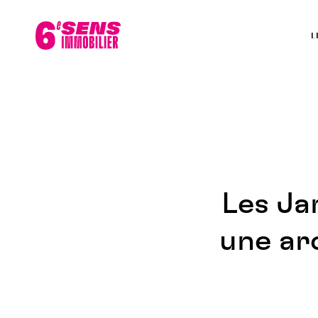
L
Les Ja
une ar