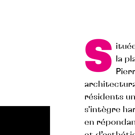
S
itué
la pl
Pier
architectura
résidents un
s'intègre h
en répondan