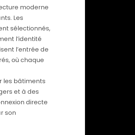
itecture moderne
nts. Les
nt sélectionnés,
ent l’identité
isent l’entrée de
érés, où chaque
er les bâtiments
gers et à des
nnexion directe
ar son