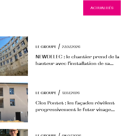
ACTUALITÉS
ACTUAL
/
LE GROUPE
27.07.2026
NEWDELEC : le chantier prend de la
hauteur avec l'installation de sa...
/
LE GROUPE
17.07.2026
Clos Pontet : les façades révèlent
progressivement le futur visage...
/
LE GROUPE
08.07.2026