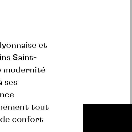
lyonnaise et
ins Saint-
re modernité
à ses
ence
nnement tout
 de confort