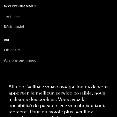
NOS PROGRAMMES
Tertiaire
Résidentiel
RSE
Objectifs
Actions engagées
RGPD
Politique Site Internet
Afin de faciliter votre navigation et de vous
apporter le meilleur service possible, nous
Politique Commerciale
utilisons des cookies. Vous avez la
Politique Ressources Humaines
possibilité de paramétrer vos choix à tout
moment. Pour en savoir plus, veuillez
Politique Évènementielle