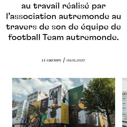
Programmes en cours
au travail réalisé par
RSE
l’association autremonde au
travers de son de équipe de
Objectifs
football Team autremonde.
Actions engagées
FONDS DE DOTATION
/
LE GROUPE
09.05.2022