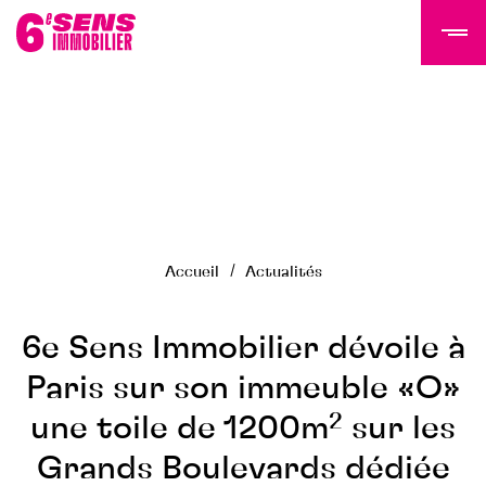
LE GROUPE 6SI
Actualités
Histoire
Accueil
Actualités
Équipe
Nous rejoindre
NOS PROGRAMMES
6e Sens Immobilier dévoile à
Paris sur son immeuble «O»
Tertiaire
une toile de 1200m² sur les
Résidentiel
Programmes livrés
Grands Boulevards dédiée