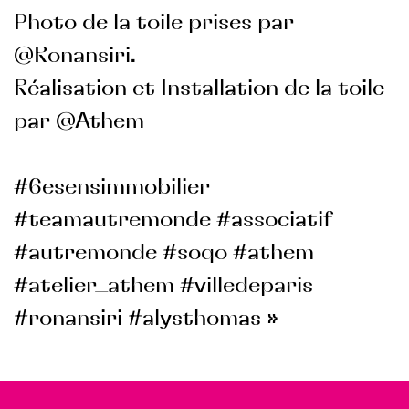
Photo de la toile prises par
@Ronansiri.
Réalisation et Installation de la toile
par @Athem
#6esensimmobilier
#teamautremonde #associatif
#autremonde #soqo #athem
#atelier_athem #villedeparis
#ronansiri #alysthomas »