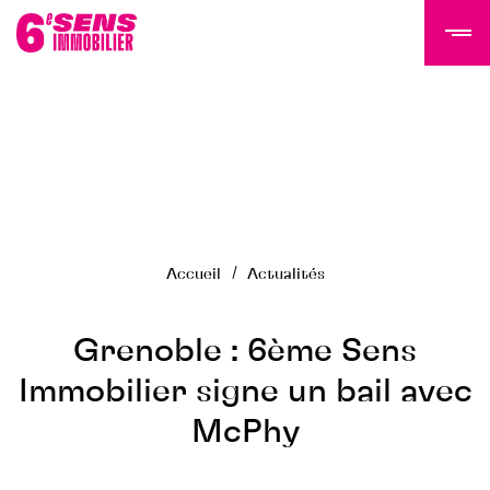
LE GROUPE 6SI
Actualités
Histoire
Accueil
Actualités
Équipe
Nous rejoindre
NOS PROGRAMMES
Grenoble : 6ème Sens
Immobilier signe un bail avec
Tertiaire
McPhy
Résidentiel
Programmes livrés