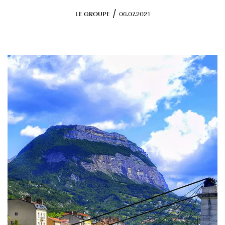
Programmes en cours
/
LE GROUPE
06.07.2021
RSE
Objectifs
Actions engagées
FONDS DE DOTATION