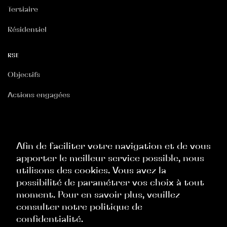
Tertiaire
Résidentiel
RSE
Objectifs
Actions engagées
RGPD
Politique Site Internet
Afin de faciliter votre navigation et de vous
apporter le meilleur service possible, nous
Politique Commerciale
utilisons des cookies. Vous avez la
Politique Ressources Humaines
possibilité de paramétrer vos choix à tout
moment. Pour en savoir plus, veuillez
Politique Évènementielle
consulter notre politique de
confidentialité.