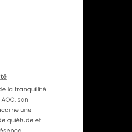
ité
e la tranquillité
s AOC, son
incarne une
 de quiétude et
présence