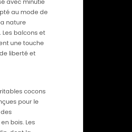
sé avec minutie
dapté au mode de
la nature
. Les balcons et
tent une touche
de liberté et
éritables cocons
nçues pour le
ades
en bois. Les