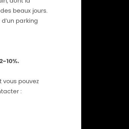
in, dont la
 des beaux jours.
 d’un parking
12-10%.
nt vous pouvez
tacter :