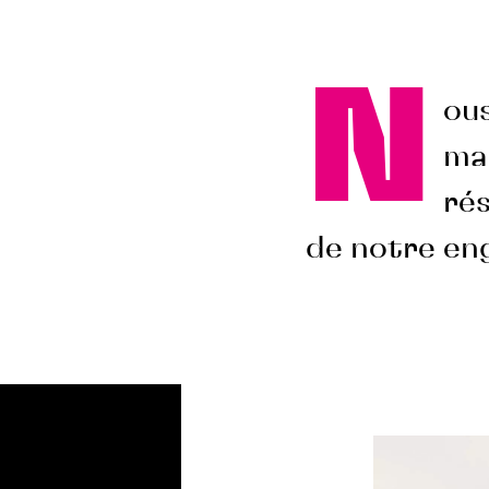
N
ous
ma
rés
de notre eng