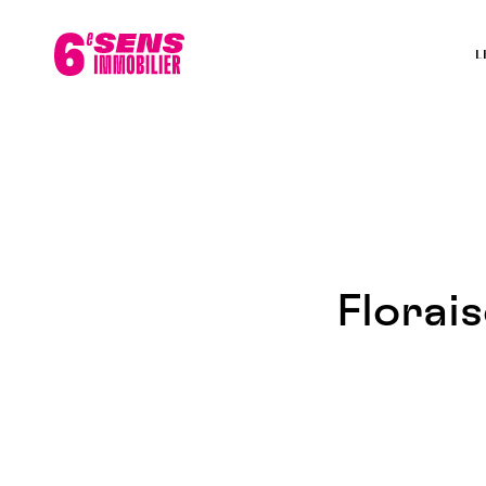
L
Florai