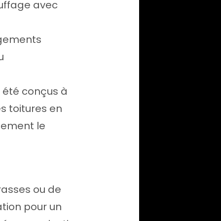
uffage avec
logements
u
 été conçus à
s toitures en
lement le
rasses ou de
ation pour un