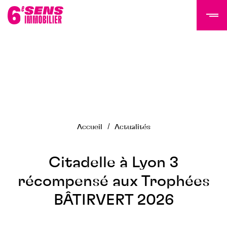
LE GROUPE 6SI
Actualités
Histoire
Accueil
Actualités
Équipe
Nous rejoindre
NOS PROGRAMMES
Citadelle à Lyon 3
récompensé aux Trophées
Tertiaire
BÂTIRVERT 2026
Résidentiel
Programmes livrés