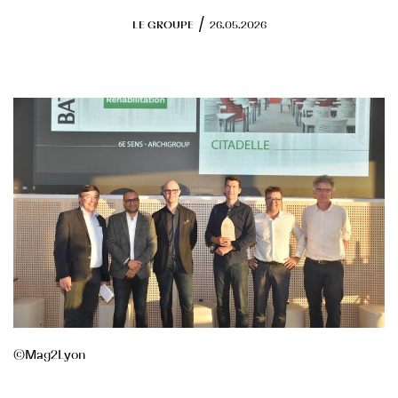
Programmes en cours
/
LE GROUPE
26.05.2026
RSE
Objectifs
Actions engagées
FONDS DE DOTATION
©️Mag2Lyon