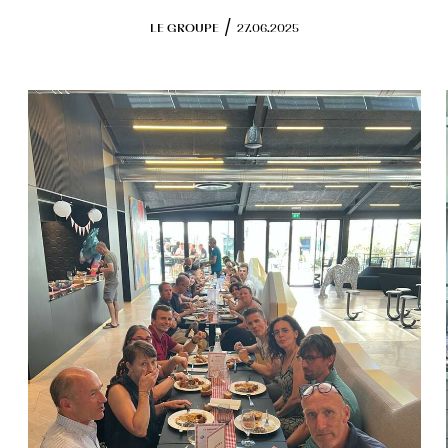
Programmes en cours
/
LE GROUPE
27.06.2025
RSE
Objectifs
Actions engagées
FONDS DE DOTATION