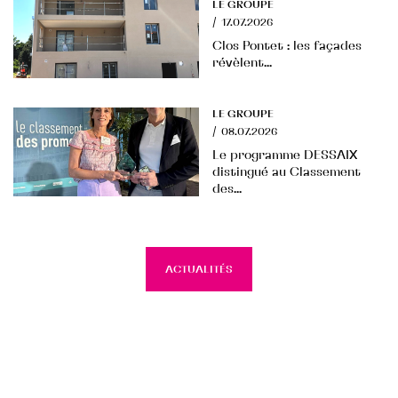
LE GROUPE
/
17.07.2026
Clos Pontet : les façades
révèlent...
LE GROUPE
/
08.07.2026
Le programme DESSAIX
distingué au Classement
des...
ACTUALITÉS