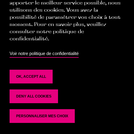
apporter le meilleur service possible, nous
Politique Commerciale
utilisons des cookies. Vous avez la
Politique Ressources Humaines
possibilité de paramétrer vos choix à tout
moment. Pour en savoir plus, veuillez
Politique Évènementielle
consulter notre politique de
confidentialité.
TOP
Voir notre politique de confidentialité
OK, ACCEPT ALL
DENY ALL COOKIES
Politique de confidentialité
PERSONNALISER MES CHOIX
Se désinscrire de la liste de diffusion : rgpd@6si.fr