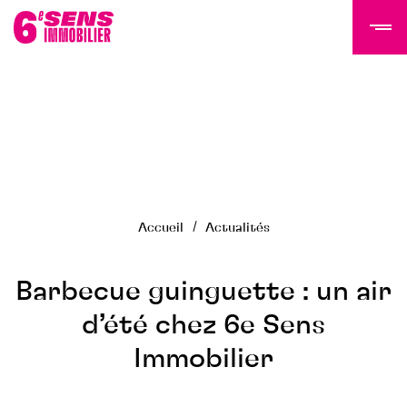
LE GROUPE 6SI
Actualités
Histoire
Accueil
Actualités
Équipe
Nous rejoindre
NOS PROGRAMMES
Barbecue guinguette : un air
d’été chez 6e Sens
Tertiaire
Immobilier
Résidentiel
Programmes livrés