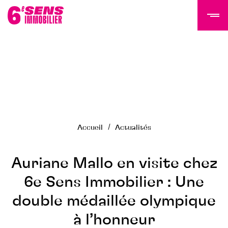
LE GROUPE 6SI
Actualités
Histoire
Accueil
Actualités
Équipe
Nous rejoindre
NOS PROGRAMMES
Auriane Mallo en visite chez
6e Sens Immobilier : Une
Tertiaire
double médaillée olympique
Résidentiel
Programmes livrés
à l’honneur