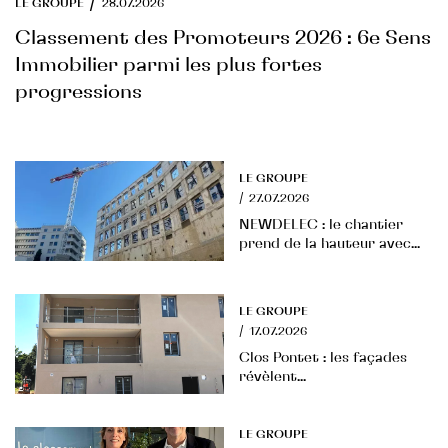
/
LE GROUPE
28.07.2026
Classement des Promoteurs 2026 : 6e Sens
Immobilier parmi les plus fortes
progressions
LE GROUPE
/
27.07.2026
NEWDELEC : le chantier
prend de la hauteur avec...
LE GROUPE
/
17.07.2026
Clos Pontet : les façades
révèlent...
LE GROUPE