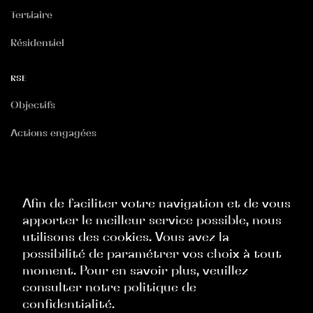
Tertiaire
Résidentiel
RSE
Objectifs
Actions engagées
RGPD
Politique Site Internet
Afin de faciliter votre navigation et de vous
apporter le meilleur service possible, nous
Politique Commerciale
utilisons des cookies. Vous avez la
Politique Ressources Humaines
possibilité de paramétrer vos choix à tout
moment. Pour en savoir plus, veuillez
Politique Évènementielle
consulter notre politique de
confidentialité.