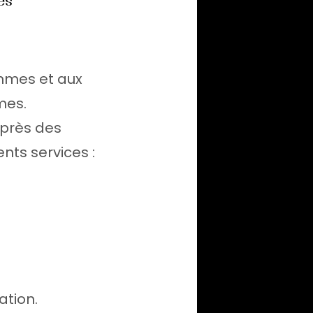
es
emmes et aux
mes.
uprès des
nts services :
ation.