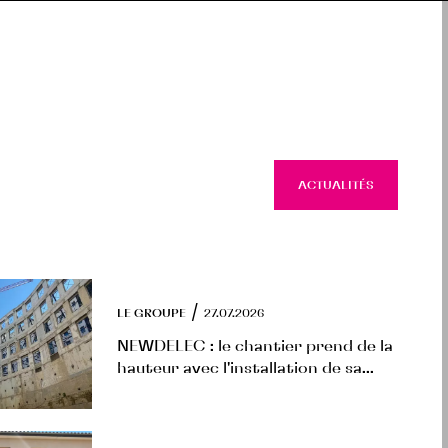
ACTUALITÉS
ACTUAL
/
LE GROUPE
27.07.2026
NEWDELEC : le chantier prend de la
hauteur avec l'installation de sa...