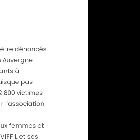
d’être dénoncés
on Auvergne-
ants à
puisque pas
2 800 victimes
l’association.
 aux femmes et
VIFFIL et ses