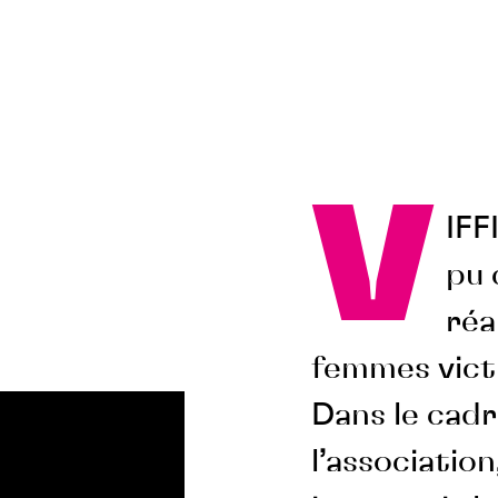
V
IFF
pu 
réa
femmes vict
Dans le cadr
l’association