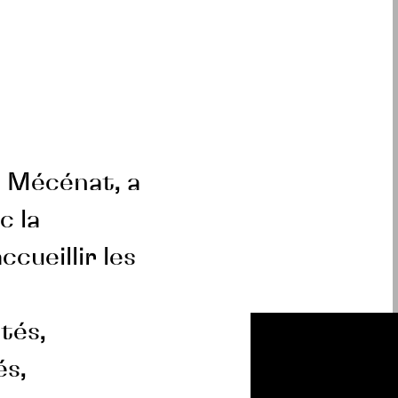
s Mécénat, a
c la
cueillir les
tés,
és,