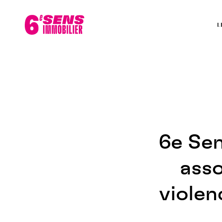
L
6e Sen
asso
violen