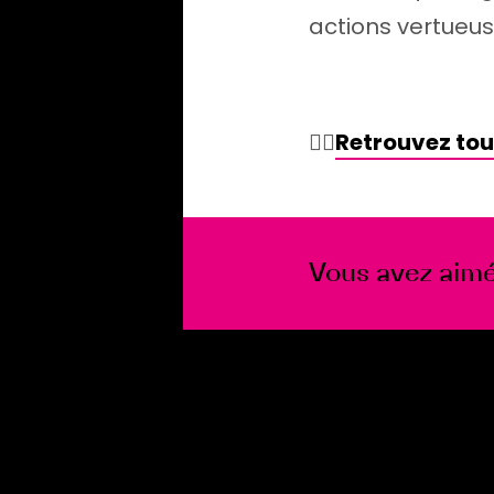
actions vertueus
👉🏻
Retrouvez tou
Vous avez aimé