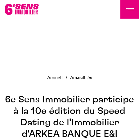
LE GROUPE 6SI
Actualités
Histoire
Accueil
Actualités
Équipe
Nous rejoindre
NOS PROGRAMMES
6e Sens Immobilier participe
à la 10e édition du Speed
Tertiaire
Dating de l’Immobilier
Résidentiel
Programmes livrés
d'ARKEA BANQUE E&I