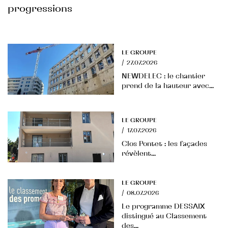
progressions
LE GROUPE
/
27.07.2026
NEWDELEC : le chantier
prend de la hauteur avec...
LE GROUPE
/
17.07.2026
Clos Pontet : les façades
révèlent...
LE GROUPE
/
08.07.2026
Le programme DESSAIX
distingué au Classement
des...