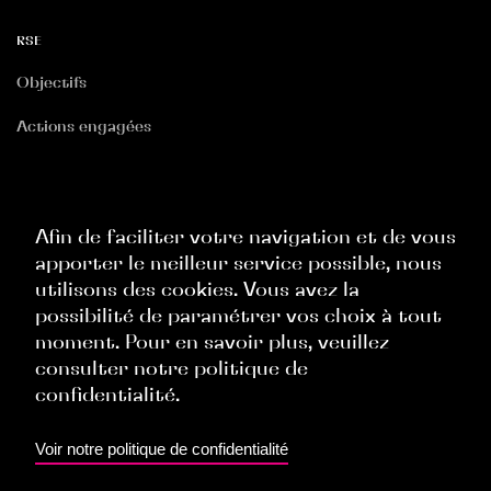
RSE
Objectifs
Actions engagées
RGPD
Politique Site Internet
Afin de faciliter votre navigation et de vous
apporter le meilleur service possible, nous
Politique Commerciale
utilisons des cookies. Vous avez la
Politique Ressources Humaines
possibilité de paramétrer vos choix à tout
moment. Pour en savoir plus, veuillez
Politique Évènementielle
consulter notre politique de
confidentialité.
TOP
Voir notre politique de confidentialité