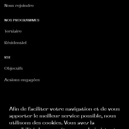
Nous rejoindre
NOS PROGRAMMES
Tertiaire
Résidentiel
RSE
Objectifs
Actions engagées
RGPD
Politique Site Internet
Afin de faciliter votre navigation et de vous
apporter le meilleur service possible, nous
Politique Commerciale
utilisons des cookies. Vous avez la
Politique Ressources Humaines