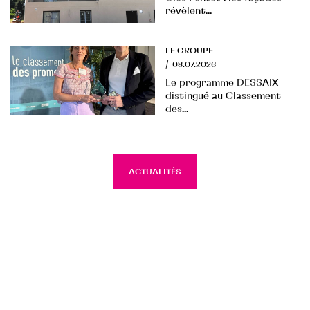
révèlent...
LE GROUPE
/
08.07.2026
Le programme DESSAIX
distingué au Classement
des...
ACTUALITÉS