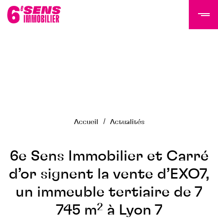
LE GROUPE 6SI
Actualités
Histoire
Accueil
Actualités
Équipe
Nous rejoindre
NOS PROGRAMMES
6e Sens Immobilier et Carré
d’or signent la vente d’EXO7,
Tertiaire
un immeuble tertiaire de 7
Résidentiel
Programmes livrés
745 m² à Lyon 7