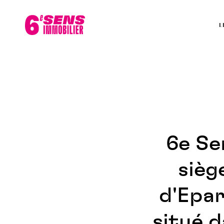
L
6e Se
sièg
d'Epar
situé d