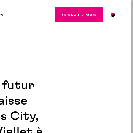
ON
CONTACTEZ-NOUS
CONTACTEZ-NO
 futur
aisse
s City,
iallet à