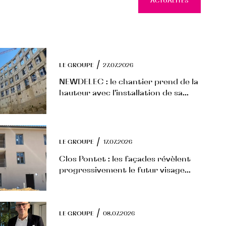
ACTUALITÉS
ACTUAL
/
LE GROUPE
27.07.2026
NEWDELEC : le chantier prend de la
hauteur avec l'installation de sa...
/
LE GROUPE
17.07.2026
Clos Pontet : les façades révèlent
progressivement le futur visage...
/
LE GROUPE
08.07.2026