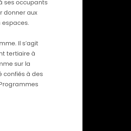
 à ses occupants
ur donner aux
s espaces.
me. Il s’agit
tertiaire à
omme sur la
é confiés à des
es Programmes