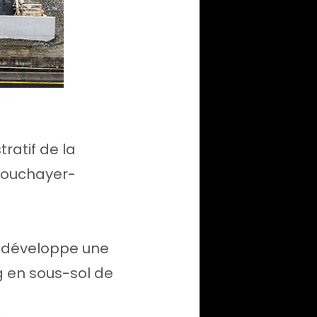
ratif de la
 Bouchayer-
Il développe une
g en sous-sol de