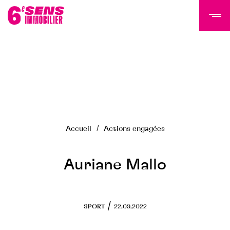
LE GROUPE 6SI
Actualités
Histoire
Accueil
Actions engagées
Équipe
Nous rejoindre
NOS PROGRAMMES
Auriane Mallo
Tertiaire
Résidentiel
/
SPORT
22.09.2022
Programmes livrés