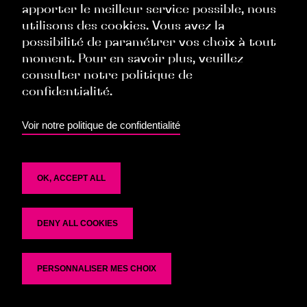
apporter le meilleur service possible, nous
Politique Commerciale
utilisons des cookies. Vous avez la
Politique Ressources Humaines
possibilité de paramétrer vos choix à tout
moment. Pour en savoir plus, veuillez
Politique Évènementielle
consulter notre politique de
confidentialité.
TOP
Voir notre politique de confidentialité
OK, ACCEPT ALL
DENY ALL COOKIES
Politique de confidentialité
PERSONNALISER MES CHOIX
Se désinscrire de la liste de diffusion : rgpd@6si.fr