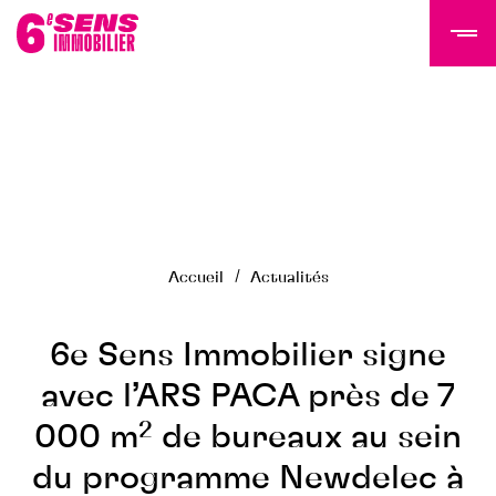
LE GROUPE 6SI
Actualités
Histoire
Accueil
Actualités
Équipe
Nous rejoindre
NOS PROGRAMMES
6e Sens Immobilier signe
avec l’ARS PACA près de 7
Tertiaire
000 m² de bureaux au sein
Résidentiel
Programmes livrés
du programme Newdelec à