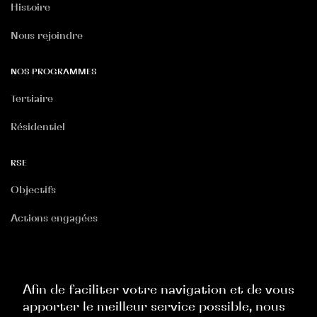
Histoire
Nous rejoindre
NOS PROGRAMMES
Tertiaire
Résidentiel
RSE
Objectifs
Actions engagées
RGPD
Politique Site Internet
Afin de faciliter votre navigation et de vous
apporter le meilleur service possible, nous
Politique Commerciale